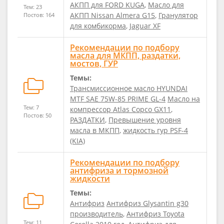
АКПП для FORD KUGA
,
Масло для
Тем: 23
АКПП Nissan Almera G15
,
Гранулятор
Постов: 164
для комбикорма
,
Jaguar XF
Рекомендации по подбору
масла для МКПП, раздатки,
мостов, ГУР
Темы:
Трансмиссионное масло HYUNDAI
MTF SAE 75W-85 PRIME GL-4
Масло на
Тем: 7
компрессор Atlas Copco GX11
,
Постов: 50
РАЗДАТКИ
,
Превышение уровня
масла в МКПП
,
жидкость гур PSF-4
(KIA)
Рекомендации по подбору
антифриза и тормозной
жидкости
Темы:
Антифриз
Антифриз Glysantin g30
производитель
,
Антифриз Toyota
Тем: 11