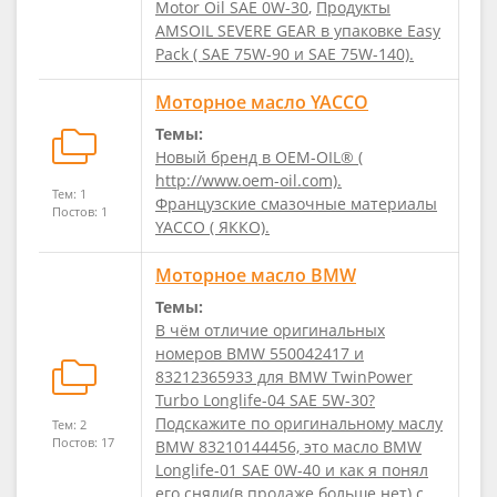
Motor Oil SAE 0W-30
,
Продукты
AMSOIL SEVERE GEAR в упаковке Easy
Pack ( SAE 75W-90 и SAE 75W-140).
Моторное масло YACCO
Темы:
Новый бренд в ОЕМ-OIL® (
http://www.oem-oil.com).
Тем: 1
Французские смазочные материалы
Постов: 1
YACCO ( ЯККО).
Моторное масло BMW
Темы:
В чём отличие оригинальных
номеров BMW 550042417 и
83212365933 для BMW TwinPower
Turbo Longlife-04 SAE 5W-30?
Подскажите по оригинальному маслу
Тем: 2
Постов: 17
BMW 83210144456, это масло BMW
Longlife-01 SAE 0W-40 и как я понял
его сняли(в продаже больше нет) с