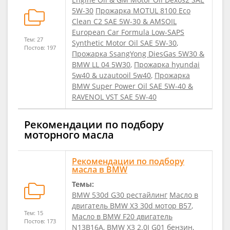
5W-30
Прожарка MOTUL 8100 Eco
Clean C2 SAE 5W-30 & AMSOIL
European Car Formula Low-SAPS
Тем: 27
Synthetic Motor Oil SAE 5W-30
,
Постов: 197
Прожарка SsangYong DiesGas 5W30 &
BMW LL 04 5W30
,
Прожарка hyundai
5w40 & uzautooil 5w40
,
Прожарка
BMW Super Power Oil SAE 5W-40 &
RAVENOL VST SAE 5W-40
Рекомендации по подбору
моторного масла
Рекомендации по подбору
масла в BMW
Темы:
BMW 530d G30 рестайлинг
Масло в
двигатель BMW X3 30d мотор B57
,
Тем: 15
Масло в BMW F20 двигатель
Постов: 173
N13B16A
,
BMW X3 2.0I G01 бензин
,