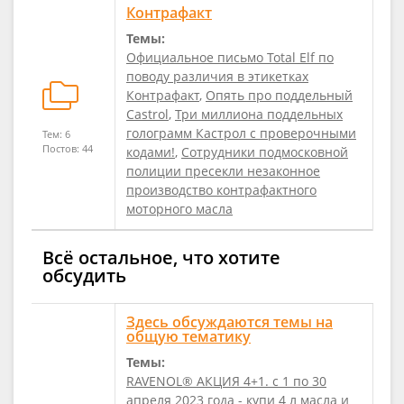
Контрафакт
Темы:
Официальное письмо Total Elf по
поводу различия в этикетках
Контрафакт
,
Опять про поддельный
Castrol
,
Три миллиона поддельных
голограмм Кастрол с проверочными
Тем: 6
Постов: 44
кодами!
,
Сотрудники подмосковной
полиции пресекли незаконное
производство контрафактного
моторного масла
Всё остальное, что хотите
обсудить
Здесь обсуждаются темы на
общую тематику
Темы:
RAVENOL® АКЦИЯ 4+1. с 1 по 30
апреля 2023 года - купи 4 л масла и