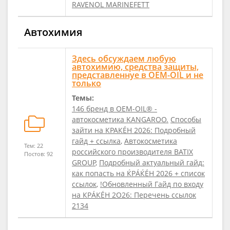
RAVENOL MARINEFETT
Автохимия
Здесь обсуждаем любую
автохимию, средства защиты,
представленнуе в ОЕМ-OIL и не
только
Темы:
146 бренд в ОЕМ-OIL® -
автокосметика KANGAROO.
Способы
зайти на КРАКÉН 2026: Подробный
гaйд + ссылкa
,
Автокосметика
Тем: 22
российского производителя BATIX
Постов: 92
GROUP
,
Подробный актуальный гайд:
как попасть на ЌРÁЌÉH 2026 + список
ссылок
,
!Обновленный Гайд по входу
на КРÁКÉН 2O26: Перечень ссылок
2134