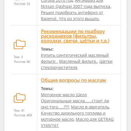
Corolla 2010 год
,
Антифриз для
Постов: 52
Nissan Qashqai 2007 года выпуска
,
Решил подобрать антифриз от
Ravenol. Что из этого вышло.
Рекомендации по подбору
расходников (фильтры,
колодки, свечи, щётки и т.д.)
Темы:
Купить синтетический масляный
Тем: 3
фильтр .
Масляный фильтр.
,
Щетки
Постов: 80
стеклоочистителя
Общие вопросы по маслам
Темы:
Моторное масло Шелл
Оригинальные масла......стоит ли
оно того.....???
,
Масло в двигатель
,
Тем: 41
Качество дизельного топлива и
Постов: 409
моторное масло
,
Масло для GETRAG
V160/161