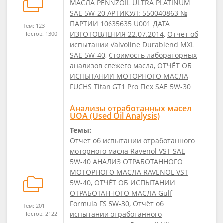
МАСЛА PENNZOIL ULTRA PLATINUM
SAE 5W-20 АРТИКУЛ: 550040863 №
ПАРТИИ 10635635 U001 ДАТА
Тем: 123
ИЗГОТОВЛЕНИЯ 22.07.2014
,
Отчет об
Постов: 1300
испытании Valvoline Durablend MXL
SAE 5W-40
,
Стоимость лабораторных
анализов свежего масла
,
ОТЧЁТ ОБ
ИСПЫТАНИИ МОТОРНОГО МАСЛА
FUCHS Titan GT1 Pro Flex SAE 5W-30
Анализы отработанных масел
UOA (Used Oil Analysis)
Темы:
Отчет об испытании отработанного
моторного масла Ravenol VST SAE
5W-40
АНАЛИЗ ОТРАБОТАННОГО
МОТОРНОГО МАСЛА RAVENOL VST
5W-40
,
ОТЧЁТ ОБ ИСПЫТАНИИ
ОТРАБОТАННОГО МАСЛА Gulf
Formula FS 5W-30
,
Отчёт об
Тем: 201
испытании отработанного
Постов: 2122