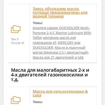
Здесь обсуждаем масла,
которые предназначены для
водной техники
Темы:
Аналоги смазке QUICKSILVER Multi-
Purpose 2-4-C Marine Lubricant With
Teflon
моторное масло для
Тем: 9
гидроцикла 4Т
,
MERCURY или
Постов: 42
QUICKSILVER
,
Масло в лодочный
мотор Меркури 2.5 ( двухтактный)
,
Масла для 2Т двигателей и SAE
Масла для малогабаритных 2-х и
4-х двигателей газонокосилки и
т.д.
Масла для сельхозтехники &
сада
Темы: