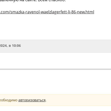
.com/smazka-ravenol-waelzlagerfett-li-86-new.html
2024, в 10:06
необходимо
авторизоваться
.