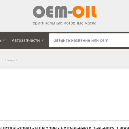
оригинальные моторные масла
а
Автозапчасти
а шаровых
е использовать в шаровых нетральную к пыльнику шар