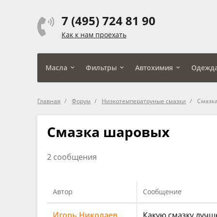
7 (495) 724 81 90
Как к нам проехать
Масла
Фильтры
Автохимия
Одежд
Главная
Форум
Низкотемператруные смазки
Смазк
Смазка шаровых
2 сообщения
Автор
Сообщение
Игорь Николаев
Какую смазку лучш