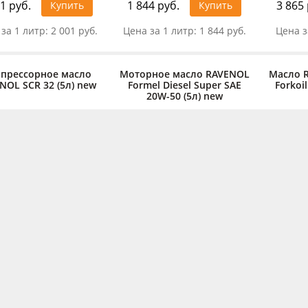
1 руб.
1 844 руб.
3 865 
Купить
Купить
за 1 литр:
2 001 руб.
Цена за 1 литр:
1 844 руб.
Цена з
прессорное масло
Моторное масло RAVENOL
Масло 
NOL SCR 32 (5л) new
Formel Diesel Super SAE
Forkoi
20W-50 (5л) new
0 руб.
5 470 руб.
1 882 
Купить
Купить
 за 1 литр:
858 руб.
Цена за 1 литр:
1 094 руб.
Цена за