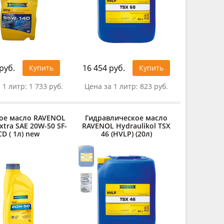
руб.
16 454 руб.
Купить
Купить
 1 литр:
1 733 руб.
Цена за 1 литр:
823 руб.
ое масло RAVENOL
Гидравлическое масло
xtra SAE 20W-50 SF-
RAVENOL Hydraulikol TSX
CD ( 1л) new
46 (HVLP) (20л)