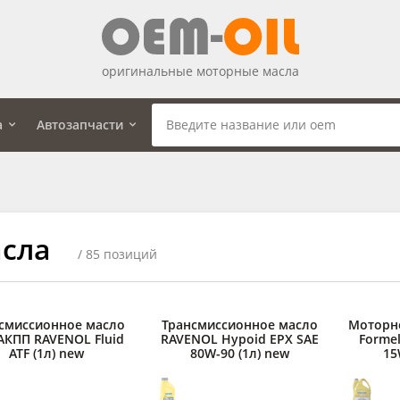
оригинальные моторные масла
а
Автозапчасти
сла
/ 85 позиций
смиссионное масло
Трансмиссионное масло
Моторн
АКПП RAVENOL Fluid
RAVENOL Hypoid EPX SAE
Formel
ATF (1л) new
80W-90 (1л) new
15