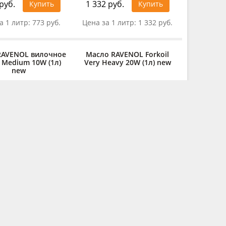
руб.
1 332 руб.
Купить
Купить
а 1 литр:
773 руб.
Цена за 1 литр:
1 332 руб.
RAVENOL вилочное
Масло RAVENOL Forkoil
l Medium 10W (1л)
Very Heavy 20W (1л) new
new
руб.
2 101 руб.
Купить
Купить
 1 литр:
1 882 руб.
Цена за 1 литр:
2 101 руб.