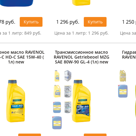
78 руб.
1 296 руб.
1 250 
Купить
Купить
 за 1 литр:
849 руб.
Цена за 1 литр:
1 296 руб.
Цена за
рное масло RAVENOL
Трансмиссионное масло
Гидра
-C HD-C SAE 15W-40 (
RAVENOL Getriebeoel MZG
RAVENO
1л) new
SAE 80W-90 GL-4 (1л) new