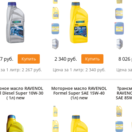
7 руб.
2 340 руб.
8 026 
Купить
Купить
за 1 литр:
2 267 руб.
Цена за 1 литр:
2 340 руб.
Цена за
рное масло RAVENOL
Моторное масло RAVENOL
Трансм
l Diesel Super 10W-30
Formel Super SAE 15W-40
RAVENO
( 1л) new
(1л) new
SAE 85W