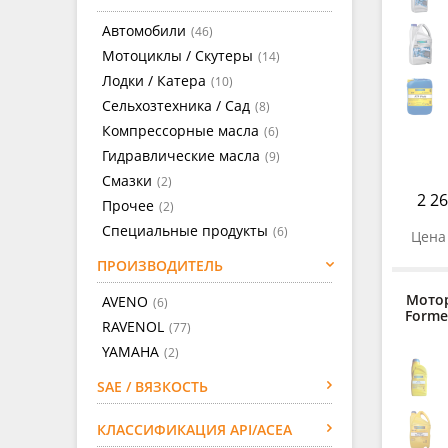
Автомобили
(46)
Мотоциклы / Скутеры
(14)
Лодки / Катера
(10)
Сельхозтехника / Сад
(8)
Компрессорные масла
(6)
Гидравлические масла
(9)
Смазки
(2)
2 26
Прочее
(2)
Специальные продукты
(6)
Цена 
ПРОИЗВОДИТЕЛЬ
Мото
AVENO
(6)
Forme
RAVENOL
(77)
YAMAHA
(2)
SAE / ВЯЗКОСТЬ
КЛАССИФИКАЦИЯ API/ACEA