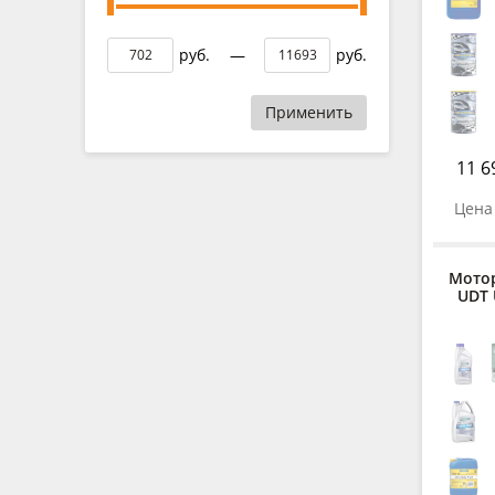
руб.
—
руб.
Применить
11 6
Цена 
Мото
UDT 