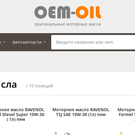
оригинальные моторные масла
а
Автозапчасти
сла
/ 10 позиций
рное масло RAVENOL
Моторное масло RAVENOL
Моторн
l Diesel Super 10W-30
TSJ SAE 10W-30 (1л) new
Formel 
( 1л) new