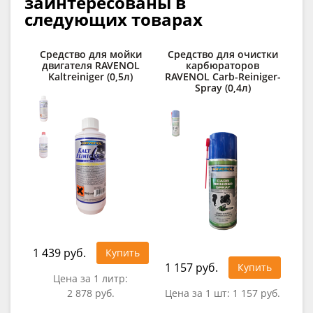
заинтересованы в
следующих товарах
Средство для мойки
Средство для очистки
двигателя RAVENOL
карбюраторов
RAV
Kaltreiniger (0,5л)
RAVENOL Carb-Reiniger-
Spray (0,4л)
1 439 руб.
Купить
1 157 руб.
34
Купить
Цена за 1 литр:
2 878 руб.
Цена за 1 шт:
1 157 руб.
Це