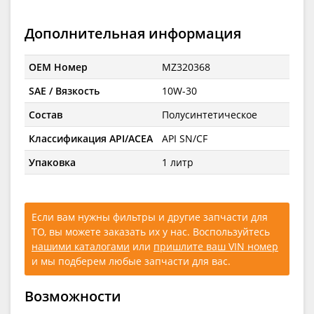
Дополнительная информация
OEM Номер
MZ320368
SAE / Вязкость
10W-30
Состав
Полусинтетическое
Классификация API/ACEA
API SN/CF
Упаковка
1 литр
Если вам нужны фильтры и другие запчасти для
ТО, вы можете заказать их у нас. Воспользуйтесь
нашими каталогами
или
пришлите ваш VIN номер
и мы подберем любые запчасти для вас.
Возможности