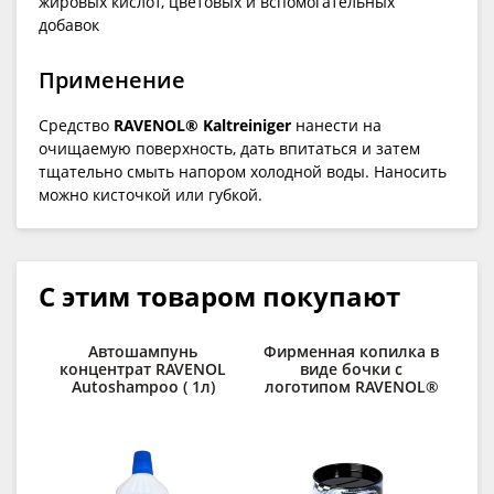
жировых кислот, цветовых и вспомогательных
добавок
Применение
Средство
RAVENOL® Kaltreiniger
нанести на
очищаемую поверхность, дать впитаться и затем
тщательно смыть напором холодной воды. Наносить
можно кисточкой или губкой.
С этим товаром покупают
Автошампунь
Фирменная копилка в
концентрат RAVENOL
виде бочки с
о
Autoshampoo ( 1л)
логотипом RAVENOL®
RA