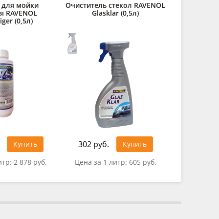
 для мойки
Очиститель стекол RAVENOL
Средств
ля RAVENOL
Glasklar (0,5л)
щелоч
iger (0,5л)
Kaltreiniger
302 руб.
494 руб
Купить
Купить
итр:
2 878 руб.
Цена за 1 литр:
605 руб.
Цена за 