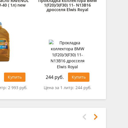
асло RAVENOL
Прокладка коллектора BMW
Моторное
-40 ( 1л) new
1(F20)/3(F30) 11- N13B16
TSI SAE 1
дросселя Elwis Royal
244 руб.
1 705 ру
Купить
Купить
итр:
2 993 руб.
Цена за 1 литр:
244 руб.
Цена за 1