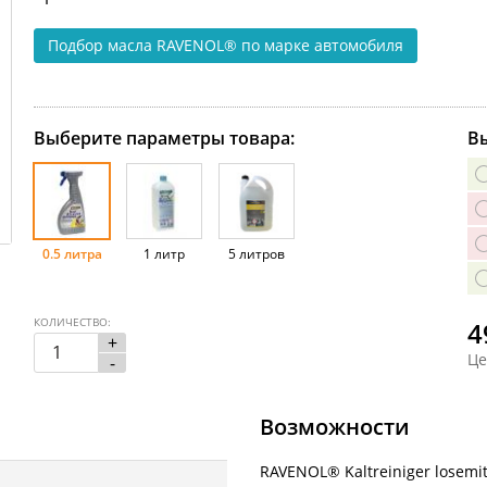
Подбор масла RAVENOL®
по марке автомобиля
Выберите параметры товара:
Вы
0.5 литра
1 литр
5 литров
КОЛИЧЕСТВО:
4
+
Це
-
Возможности
RAVENOL® Kaltreiniger losemitt