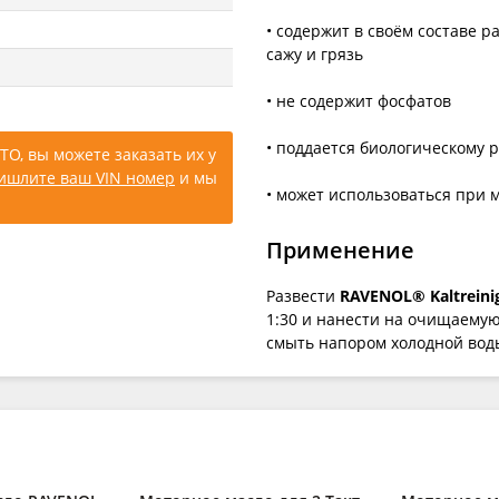
• cодержит в своём составе р
сажу и грязь
• не содержит фосфатов
• поддается биологическому
ТО, вы можете заказать их у
ишлите ваш VIN номер
и мы
• может использоваться при 
Применение
Развести
RAVENOL® Kaltreinig
1:30 и нанести на очищаемую
смыть напором холодной воды