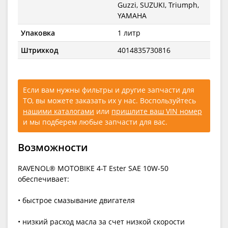
Guzzi, SUZUKI, Triumph,
YAMAHA
Упаковка
1 литр
Штрихкод
4014835730816
Если вам нужны фильтры и другие запчасти для
ТО, вы можете заказать их у нас. Воспользуйтесь
нашими каталогами
или
пришлите ваш VIN номер
и мы подберем любые запчасти для вас.
Возможности
RAVENOL® MOTOBIKE 4-T Ester SAE 10W-50
обеспечивает:
• быстрое смазывание двигателя
• низкий расход масла за счет низкой скорости