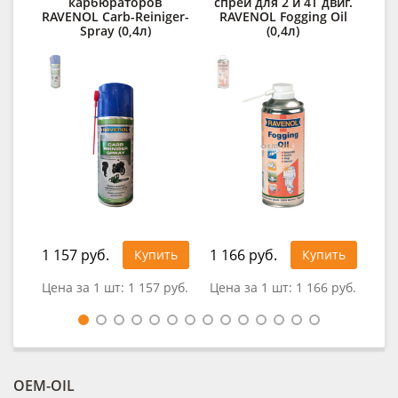
карбюраторов
спрей для 2 и 4Т двиг.
RAVENOL Carb-Reiniger-
RAVENOL Fogging Oil
Spray (0,4л)
(0,4л)
1 157 руб.
1 166 руб.
Купить
Купить
0
Цена за 1 шт:
1 157 руб.
Цена за 1 шт:
1 166 руб.
OEM-OIL