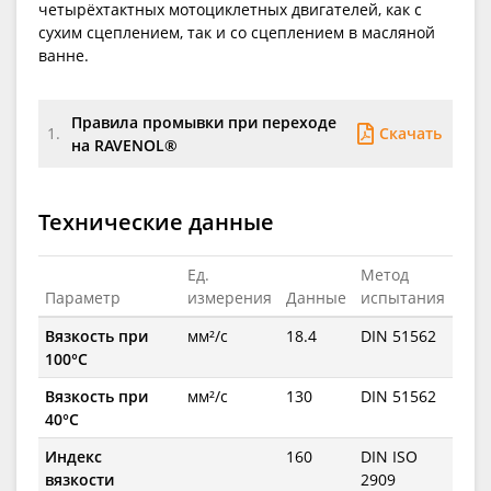
четырёхтактных мотоциклетных двигателей, как с
сухим сцеплением, так и со сцеплением в масляной
ванне.
Правила промывки при переходе
Скачать
1.
на RAVENOL®
Технические данные
Ед.
Метод
Параметр
измерения
Данные
испытания
Вязкость при
мм²/с
18.4
DIN 51562
100°C
Вязкость при
мм²/с
130
DIN 51562
40°C
Индекс
160
DIN ISO
вязкости
2909