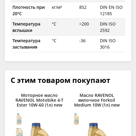
Плотность при
кг/м³
852
DIN EN ISO
20°C
12185
Температура
°C
>200
DIN ISO
вспышки
2592
Температура
°C
-36
DIN ISO
застывания
3016
С этим товаром покупают
Моторное масло
Масло RAVENOL
RAVENOL Motobike 4-T
вилочное Forkoil
RA
Ester 10W-60 (1л) new
Medium 10W (1л) new
E