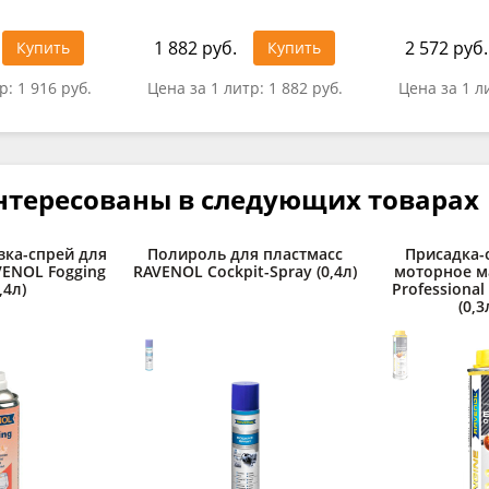
1 882 руб.
2 572 руб.
Купить
Купить
тр:
1 916 руб.
Цена за 1 литр:
1 882 руб.
Цена за 1 л
нтересованы в следующих товарах
зка-спрей для
Полироль для пластмасс
Присадка-
AVENOL Fogging
RAVENOL Cockpit-Spray (0,4л)
моторное м
,4л)
Professional
(0,3