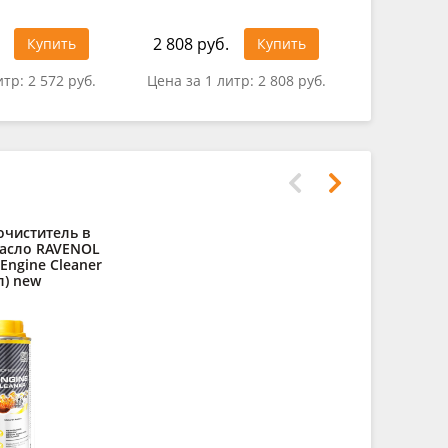
2 808 руб.
2 155 ру
Купить
Купить
итр:
2 572 руб.
Цена за 1 литр:
2 808 руб.
Цена за 1
очиститель в
асло RAVENOL
 Engine Cleaner
л) new