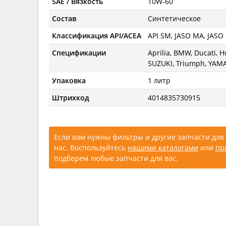
SAE / Вязкость
10W-60
Состав
Синтетическое
Классификация API/ACEA
API SM, JASO MA, JASO
Спецификации
Aprilia, BMW, Ducati, 
SUZUKI, Triumph, YAM
Упаковка
1 литр
Штрихкод
4014835730915
Если вам нужны фильтры и другие запчасти для 
нас. Воспользуйтесь
нашими каталогами
или
пр
подберем любые запчасти для вас.