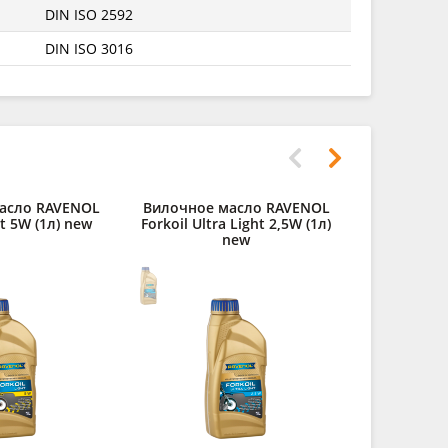
DIN ISO 2592
DIN ISO 3016
асло RAVENOL
Вилочное масло RAVENOL
Моторное
ht 5W (1л) new
Forkoil Ultra Light 2,5W (1л)
Motobike 4-
new
(