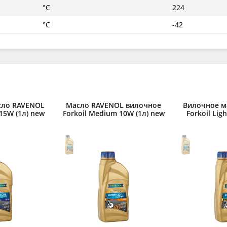
°C
224
°C
-42
сло RAVENOL
Масло RAVENOL вилочное
Вилочное м
 15W (1л) new
Forkoil Medium 10W (1л) new
Forkoil Lig