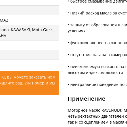
• быстрое смазывание двигат
• низкий расход масла за сче
 MA2
• защиту от образования шла
Honda, KAWASAKI, Moto-Guzzi,
условиях
AHA
• функциональность клапанов
• отсутствие нагара в камера
• неизменяемую вязкость на 
высоким индексом вязкости
ТО, вы можете заказать их у
ишлите ваш VIN номер
и мы
• нейтральное поведение по
Применение
Моторное масло RAVENOL® Mot
четырёхтактных двигателей с
так и со сцеплением в маслян