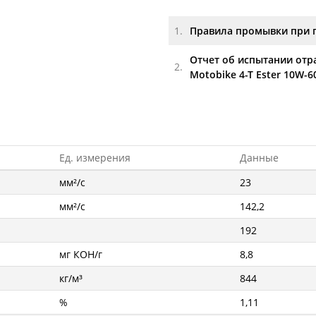
1.
Правила промывки при 
Отчет об испытании отр
2.
Motobike 4-T Ester 10W-6
Ед. измерения
Данные
мм²/с
23
мм²/с
142,2
192
мг КОН/г
8,8
кг/м³
844
%
1,11