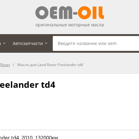
оригинальные моторные масла
а
Автозапчасти
 Rover
Масло для Land Rover Freelander td4
eelander td4
nder td4, 2010, 132000км