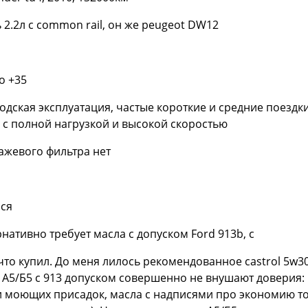
ь 2.2л с common rail, он же peugeot DW12
до +35
одская эксплуатация, частые короткие и средние поездки,
 с полной нагрузкой и высокой скоростью
 сажевого фильтра нет
ся
нативно требует масла с допуском Ford 913b, c
то купил. До меня лилось рекомендованное castrol 5w30
 А5/Б5 c 913 допуском совершенно не внушают доверия: 
 моющих присадок, масла с надписями про экономию то