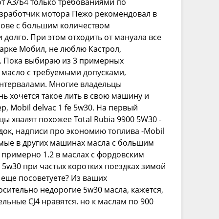
от А3/Б4 только требованиями по
азработчик мотора Пежо рекомендовал в
снове c большим количеством
долго. При этом отходить от мануала все
марке Мобил, не люблю Кастрол,
. Пока выбираю из 3 примерных
 масло с требуемыми допусками,
4, интервалами. Многие владельцы
нь хочется такое лить в свою машину и
, Mobil delvac 1 fe 5w30. Hа первый
ы хвалят похожее Total Rubia 9900 5W30 -
док, надписи про экономию топлива -Mobil
уемые в других машинах масла с большим
 примерно 1.2 в маслах с фордовским
ь 5w30 при частых коротких поездках зимой
о еще посоветуете? Из ваших
осительно недорогие 5w30 масла, кажется,
льные CJ4 нравятся. но к маслам по 900