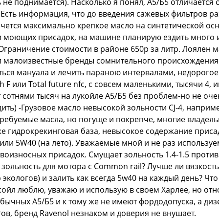
 не поднимается). Насколько я понял, А5/Б5 отличается 
 Есть информация, что до введения сажевых фильтров р
Хочется максимально крепкое масло на синтетической о
 моющих присадок, на машине планирую ездить много и 
Ограничение стоимости в районе 650р за литр. Лоялен 
и малоизвестные бренды сомнительного происхождения
ться мануала и лечить параною интервалами, недорогое
th F или Total future nfc, с совсем маленькими, тысячи 
сотнями тысяч на лукойле А5/Б5 без проблем-но не оче
ить) -Грузовое масло невысокой зольности CJ-4, например
требуемые масла, но погуще и покрепче, многие владельц
же гидрокрекинговая база, невысокое содержание приса
) или 5W40 (на лето). Уважаемые мной и не раз использ
воизносных присадок. Смущает зольность 1.4-1.5 против
зольность для мотора с Common rail? Лучше ли вязкост
р экологов) и залить как всегда 5w40 на каждый день? Чт
ойл люблю, уважаю и использую в своем Харлее, но отн
бычных А5/Б5 и к тому же не имеют фордодопуска, а дизе
отов, бренд Ravenol незнаком и доверия не внушает.