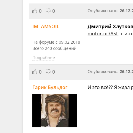
0
0
Опубликовано:
26.12.
IM- AMSOIL
Дмитрий Хлутко
motor-oil/ASL
с инт
На форуме с 09.02.2018
Всего 240 сообщений
Подробнее
0
0
Опубликовано:
26.12.
Гарик Бульдог
И это всё?? Я ждал 