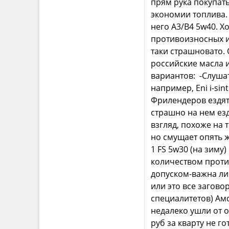
прям рука покупать
экономии топлива.
него А3/В4 5w40. 
противоизносных и
таки страшновато. 
российские масла 
вариантов: -Слуша
например, Eni i-sin
Фрилендеров ездят 
страшно на нем езд
взгляд, похоже на 
но смущает опять 
1 FS 5w30 (на зиму
количеством проти
допуском-важна ли 
или это все загово
специалитетов) Амс
недалеко ушли от о
руб за кварту не г