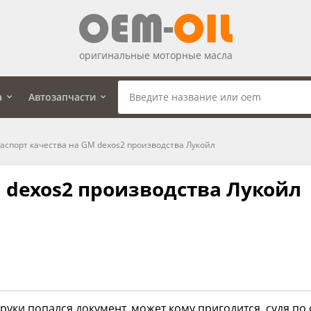
оригинальные моторные масла
а
Автозапчасти
аспорт качества на GM dexos2 производства Лукойл
M dexos2 производства Лукойл
в руки попался документ. может кому пригодится. судя по