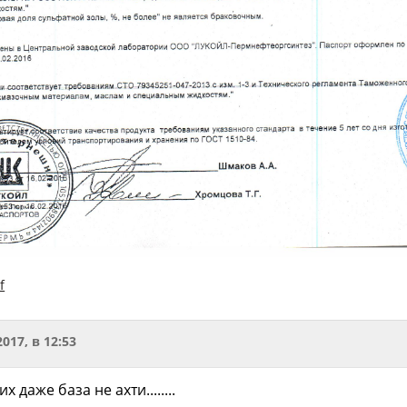
f
2017, в 12:53
 даже база не ахти........