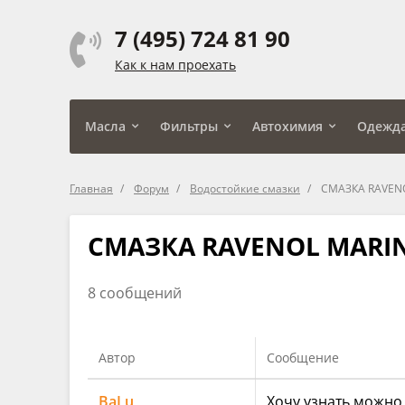
7 (495) 724 81 90
Как к нам проехать
Масла
Фильтры
Автохимия
Одежд
Главная
Форум
Водостойкие смазки
СМАЗКА RAVEN
СМАЗКА RAVENOL MARI
8 сообщений
Автор
Сообщение
BaLu
Хочу узнать можно