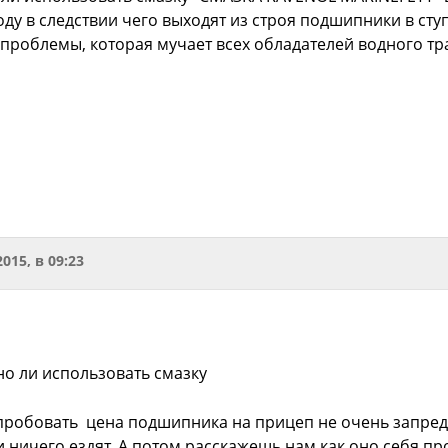
оду в следствии чего выходят из строя подшипники в сту
й проблемы, которая мучает всех обладателей водного т
2015, в 09:23
но ли использовать смазку
робовать цена подшипника на прицеп не очень запред
и ничего ездят. А потом расскажешь нам как оно себя п