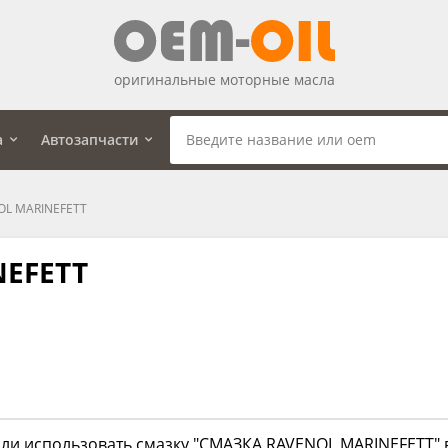
оригинальные моторные масла
а
Автозапчасти
OL MARINEFETT
NEFETT
 ли использовать смазку "СМАЗКА RAVENOL MARINEFETT" в