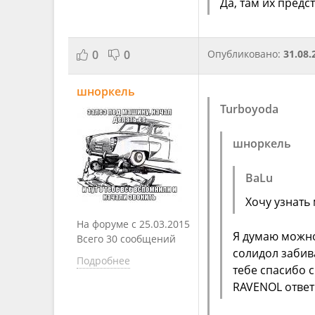
Да, там их предс
0
0
Опубликовано:
31.08.
шноркель
Turboyoda
шноркель
BaLu
Хочу узнать
На форуме с 25.03.2015
Я думаю можно
Всего 30 сообщений
солидол забив
Подробнее
тебе спасибо с
RAVENOL ответ