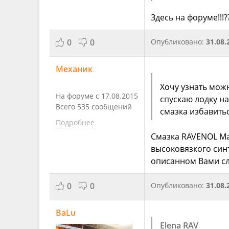
Здесь на форуме!!!?
0
0
Опубликовано:
31.08.
Механик
Хочу узнать мож
На форуме с 17.08.2015
спускаю лодку на
Всего 535 сообщений
смазка избавить
Подробнее
Смазка RAVENOL Mar
высоковязкого синт
описанном Вами сл
0
0
Опубликовано:
31.08.
BaLu
Elena RAV