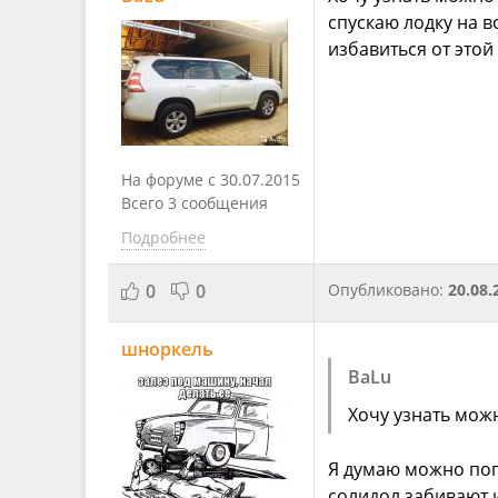
спускаю лодку на в
избавиться от это
На форуме с 30.07.2015
Всего 3 сообщения
Подробнее
0
0
Опубликовано:
20.08.
шноркель
BaLu
Хочу узнать мож
Я думаю можно поп
солидол забивают 