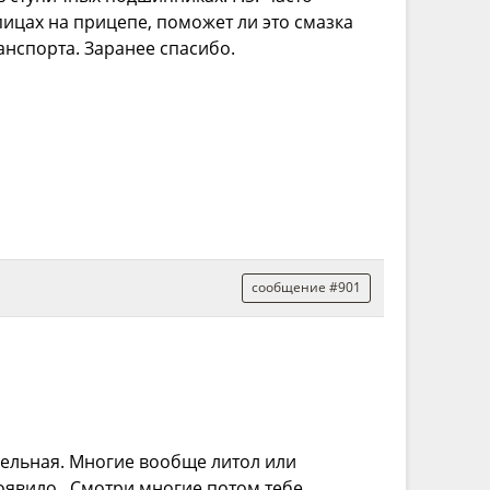
пицах на прицепе, поможет ли это смазка
ранспорта. Заранее спасибо.
сообщение #901
ельная. Многие вообще литол или
роявило. Смотри многие потом тебе