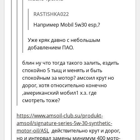
RASTISHKA022
Например Mobil 5w30 esp,?
Уже кряк давно с небольшым
добавлением ПАО.
блин ну что тогда такого залить, ездить
спокойно 5 тыщ и менять и быть
спокойным за мотор? амсоил крут но
дорог, хотя относительно конечно
,американский мобил1 х.з. где
смотреть тоже?
https://www.amsoil-club.su/produkt-
amsoil/signature-series-5w-30-synthetic-
motor-oil/ASL
действительно крут и дорог,
но и интервал замены минимум 400 мото-