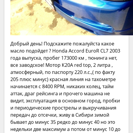
Добрый день! Подскажите пожалуйста какое
масло подойдет ? Honda Accord EuroR CL7 2003
года выпуска, пробег 173000 км , тюнинга нет,
все заводское! Мотор К20А red top, 2 литра ,
атмосферный, по паспорту 220 л.с.,( по факту
205 плюс минус) красная линия на тахометре
начинается с 8400 RPM, никаких колец, тайм
аттак, драг рейсинга и прочего машина не
видит, эксплуатация в основном город, пробки
и периодические прострелы и выкручивания
передач до отсечки, живу в Сибири зимой
бывает до минус 35 редко до минус 40 но это
недельки две максимум а потом от минус 10 до