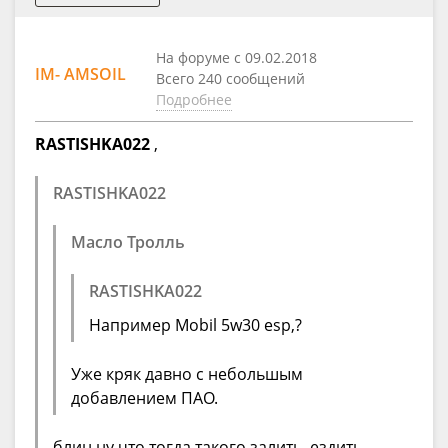
На форуме с 09.02.2018
IM- AMSOIL
Всего 240 сообщений
Подробнее
RASTISHKA022
,
RASTISHKA022
Масло Тролль
RASTISHKA022
Например Mobil 5w30 esp,?
Уже кряк давно с небольшым
добавлением ПАО.
блин ну что тогда такого залить, ездить