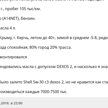
3 г., пробег 105 тыс/км.
o (A14NET), бензин.
сла 4 л.
Крыму, г. Керчь, летом до 40+, зимой в среднем -5-8, редко
 езда спокойная, 80% город 20% трасса.
ремонтировался
ндовались масла с допуском DEXOS 2, и насколько я зн
ыло залито Shell 5w-30 c3 deхos 2, но не нравится как ст
роизводиться каждые 7000-7500 тыс.
.2018, в 22:00