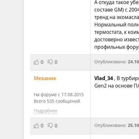
А откуда такое уб
составе GM) с 200
тренд на экомасла
Нормальный полно
термостата, к кои
достоверно извес
профильных форум
0
0
Опубликовано:
24.10
Механик
Vlad_34
, В турби
Gen2 на основе П
На форуме с 17.08.2015
Всего 535 сообщений
Подробнее
0
0
Опубликовано:
25.10