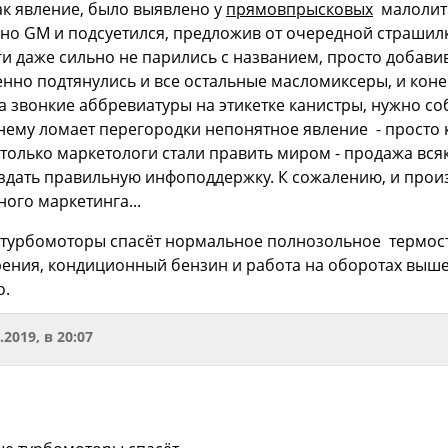
как явление, было выявлено у
прямовпрысковых
малолитр
нно GM и подсуетился, предложив от очередной страшил
ги даже сильно не парились с названием, просто добави
енно подтянулись и все остальные масломиксеры, и конеч
а звонкие аббревиатуры на этикетке канистры, нужно с
ему ломает перегородки непонятное явление - просто кт
 только маркетологи стали править миром - продажа вс
оздать правильную инфоподдержку. К сожалению, и про
ого маркетинга...
турбомоторы спасёт нормальное полнозольное термост
ения, кондиционный бензин и работа на оборотах выше 
о.
.2019, в 20:07