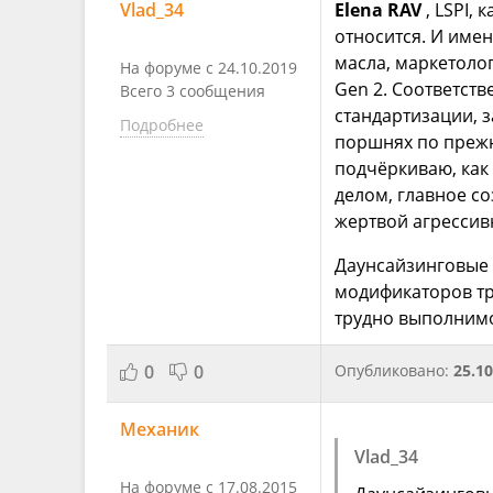
Vlad_34
Elena RAV
, LSPI, 
относится. И име
масла, маркетоло
На форуме с 24.10.2019
Gen 2. Соответств
Всего 3 сообщения
стандартизации, з
Подробнее
поршнях по прежн
подчёркиваю, как
делом, главное с
жертвой агрессивн
Даунсайзинговые 
модификаторов тр
трудно выполним
0
0
Опубликовано:
25.10
Механик
Vlad_34
На форуме с 17.08.2015