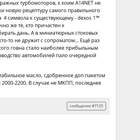
ажных турбомоторов, к коим A14NET не
ки новую рецептуру самого правильного
в 4 символа к существующему - dexos 1™
но же те, кто причастен к
обирать дань. А в миниатюрных стоковых
о-то не дружит с сопроматом... Ещё раз
якого говна стало наиболее прибыльным
изводство автомобилей пало очередной
абильное масло, сдобренное доп.пакетом
2000-2200. В случае не МКПП, последнее
сообщение #7125