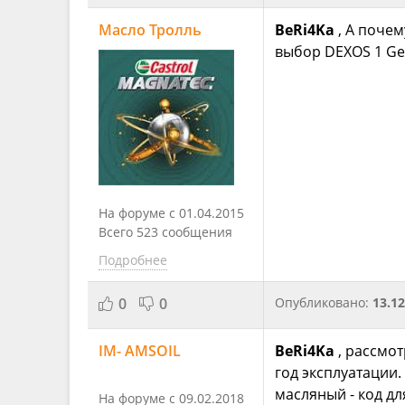
Масло Тролль
BeRi4Ka
, А поче
выбор DEXOS 1 Ge
На форуме с 01.04.2015
Всего 523 сообщения
Подробнее
0
0
Опубликовано:
13.12
IM- AMSOIL
BeRi4Ka
, рассмо
год эксплуатации.
масляный - код дл
На форуме с 09.02.2018