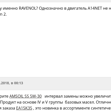
му именно RAVENOL? Однозначно в двигатель A14NET не 
n 2.
.2018, в 00:13
трите
AMSOIL SS 5W-30
интервал замены можно увеличить 
 Продукт на основе IV и V группы базовых масел. Отлич
я заказа
EA15K35
, это новинка в ассортименте синтетичес