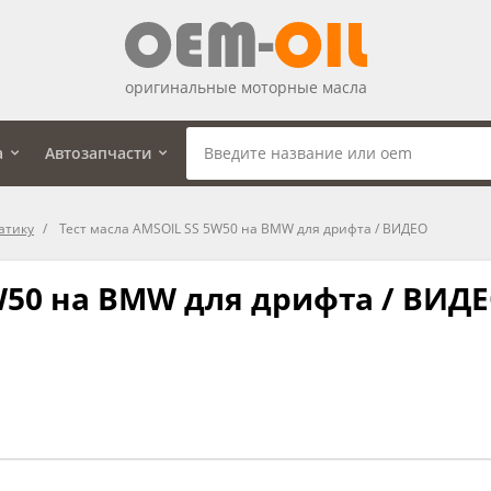
оригинальные моторные масла
а
Автозапчасти
атику
Тест масла AMSOIL SS 5W50 на BMW для дрифта / ВИДЕО
5W50 на BMW для дрифта / ВИД