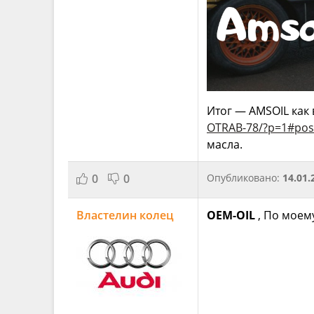
Итог — AMSOIL как
OTRAB-78/?p=1#pos
масла.
0
0
Опубликовано:
14.01.
Властелин колец
OEM-OIL
, По моем