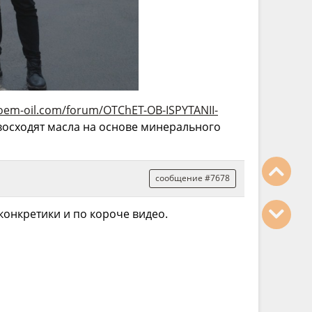
oem-oil.com/forum/OTChET-OB-ISPYTANII-
восходят масла на основе минерального
сообщение #7678
конкретики и по короче видео.