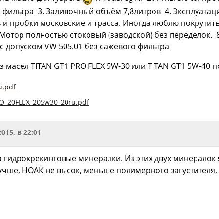
о фильтра 3. Заливочный объём 7,8литров 4. Эксплуатац
ть и пробки московские и трасса. Иногда люблю покрутит
 Мотор полностью стоковый (заводской) без переделок. 
с допуском VW 505.01 без сажевого фильтра
з масел TITAN GT1 PRO FLEX 5W-30 или TITAN GT1 5W-40 
u.pdf
O_20FLEX_205w30_20ru.pdf
2015, в 22:01
а гидрокрекинговые минералки. Из этих двух минералок 
учше, НОАК не высок, меньше полимерного загустителя, 