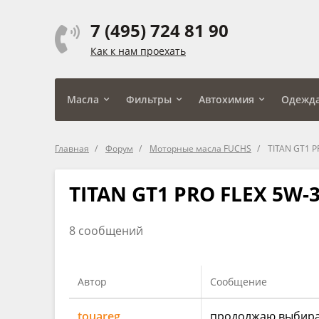
7 (495) 724 81 90
Как к нам проехать
Масла
Фильтры
Автохимия
Одежд
Главная
Форум
Моторные масла FUCHS
TITAN GT1 P
TITAN GT1 PRO FLEX 5W-
8 сообщений
Автор
Сообщение
touareg
продолжаю выбират