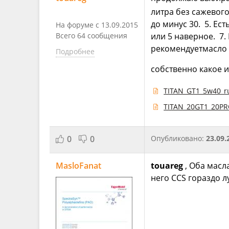
литра без сажевог
до минус 30. 5. Ес
На форуме с 13.09.2015
Всего 64 сообщения
или 5 наверное. 7.
рекомендуетмасло 
Подробнее
собственно какое и
TITAN_GT1_5w40_r
TITAN_20GT1_20PR
0
0
Опубликовано:
23.09.
MasloFanat
touareg
, Оба масл
него CCS гораздо л