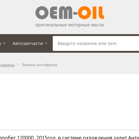
оригинальные моторные масла
а
Автозапчасти
 замены
Замена антифриза.
робег 120000, 2015год, в системе охлаждения залит Ант