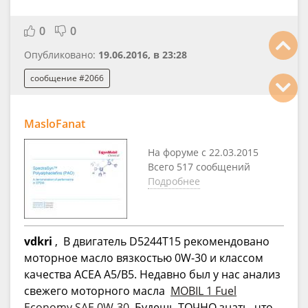
0
0
Опубликовано:
19.06.2016, в 23:28
сообщение #2066
MasloFanat
На форуме с 22.03.2015
Всего 517 сообщений
Подробнее
vdkri
, В двигатель D5244T15 рекомендовано
моторное масло вязкостью 0W-30 и классом
качества ACEA A5/B5. Недавно был у нас анализ
свежего моторного масла
MOBIL 1 Fuel
Economy SAE 0W-30
Будешь ТОЧНО знать, что