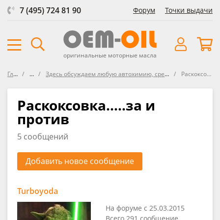
7 (495) 724 81 90
Форум
Точки выдачи
оригинальные моторные масла
Главная
Форум
Здесь обсуждаем любую автохимию, средства защиты, представленнуе в ОЕМ-OIL и не только
Раскоксовка.....за и против
Раскоксовка.....за и
против
5 сообщений
Добавить новое сообщение
Turboyoda
На форуме с 25.03.2015
Всего 291 сообщение