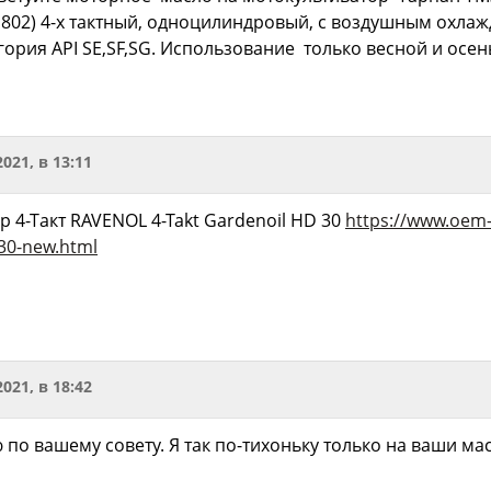
j802) 4-х тактный, одноцилиндровый, с воздушным охла
егория API SE,SF,SG. Использование только весной и осе
2021, в 13:11
 4-Такт RAVENOL 4-Takt Gardenoil HD 30
https://www.oem-
-30-new.html
2021, в 18:42
по вашему совету. Я так по-тихоньку только на ваши м