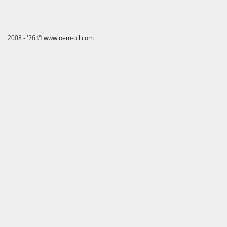
2008 - '26 ©
www.oem-oil.com