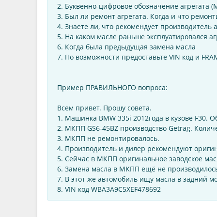
2. Буквенно-цифровое обозначение агрегата (МК
3. Был ли ремонт агрегата. Когда и что ремон
4. Знаете ли, что рекомендует производитель
5. На каком масле раньше эксплуатировался а
6. Когда была предыдущая замена масла
7. По возможности предоставьте VIN код и FRA
Пример ПРАВИЛЬНОГО вопроса:
Всем привет. Прошу совета.
1. Машинка BMW 335i 2012года в кузове F30. О
2. МКПП GS6-45BZ производство Getrag. Количе
3. МКПП не ремонтировалось.
4. Производитель и дилер рекомендуют ориги
5. Сейчас в МКПП оригинальное заводское масл
6. Замена масла в МКПП ещё не производилос
7. В этот же автомобиль ищу масла в задний мо
8. VIN код WBA3A9C5XEF478692