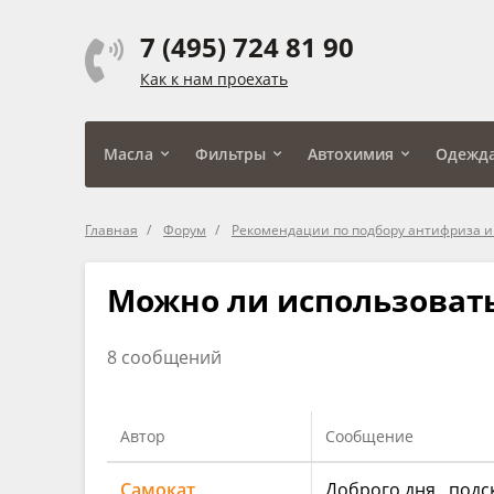
7 (495) 724 81 90
Как к нам проехать
Масла
Фильтры
Автохимия
Одежд
Главная
Форум
Рекомендации по подбору антифриза и
Можно ли использовать
8 сообщений
Автор
Сообщение
Самокат
Доброго дня , подск