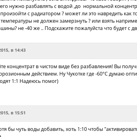
 и его нужно разбавлять с водой ,до нормальной концентра
т произойти с радиатором ? может ли это навредить как 
ой температуры не должен замерзнуть ? или взять например
шины? не -40 же .. Подскажите пожалуйста что будет с дв
2015, в 14:43
йте концентрат в чистом виде без разбавления! Вы полу
ррозионным действием. Ну Чукотке где -60°С думаю опти
одят 1:1 Надеюсь помог)
2015, в 15:51
отя бы чуть воды добавить, хоть 1:10 чтобы "активирова
.