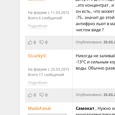
..это концентрат ,
он есть , что може
На форуме с 11.03.2015
-75.. значит до эт
Всего 6 сообщений
антифриз льют в ма
Подробнее
чистом виде ?
0
0
Опубликовано:
25.03.
©Lucky©
Никогда не залива
-13°С и сильным ко
воды. Обычно разв
На форуме с 25.03.2015
Всего 17 сообщений
Подробнее
0
0
Опубликовано:
25.03.
MasloFanat
Самокат
, Нужно х
моноэтиленгликоля