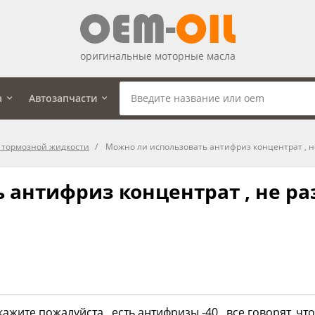
оригинальные моторные масла
а
Автозапчасти
 тормозной жидкости
Можно ли использовать антифриз концентрат , н
 антифриз концентрат , не ра
ажите пожалуйста , есть антифризы -40 ..все говорят ,чт