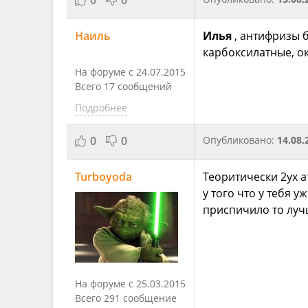
Наиль
Илья
, антифризы б
карбоксилатные, о
На форуме с 24.07.2015
Всего 17 сообщений
Подробнее
0
0
Опубликовано:
14.08.
Turboyoda
Теоритически 2ух а
у того что у тебя у
приспичило то луч
На форуме с 25.03.2015
Всего 291 сообщение