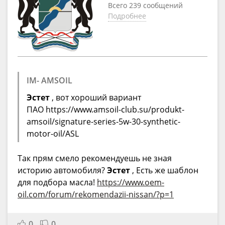
Всего 239 сообщений
Подробнее
IM- AMSOIL
Эстет
, вот хороший вариант
ПАО https://www.amsoil-club.su/produkt-
amsoil/signature-series-5w-30-synthetic-
motor-oil/ASL
Так прям смело рекомендуешь не зная
историю автомобиля?
Эстет
, Есть же шаблон
для подбора масла!
https://www.oem-
oil.com/forum/rekomendazii-nissan/?p=1
0
0