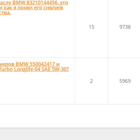
слу BMW 83210144456, это
и как я понял его сняли(в
тва.
15
9738
меров BMW 550042417 и
rbo Longlife-04 SAE 5W-30?
2
5969