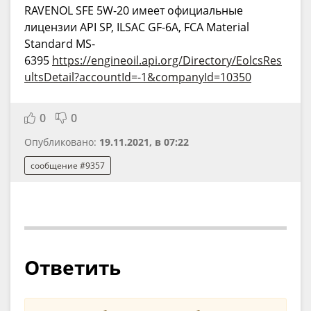
RAVENOL SFE 5W-20 имеет официальные
лицензии API SP, ILSAC GF-6A, FCA Material
Standard MS-
6395
https://engineoil.api.org/Directory/EolcsRes
ultsDetail?accountId=-1&companyId=10350
0
0
Опубликовано:
19.11.2021, в 07:22
сообщение #9357
Ответить