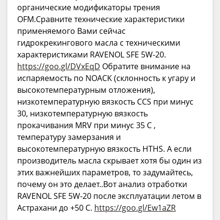
органические модификаторы трения
OFM.Сравните технические характеристики
применяемого Вами сейчас
гидрокрекингового масла с техническими
характеристиками RAVENOL SFE 5W-20.
https://goo.gl/DVxEqD
Обратите внимание на
испаряемость по NOACK (склонность к угару и
высокотемпературным отложения),
низкотемпературную вязкость CCS при минус
30, низкотемпературную вязкость
прокачивания MRV при минус 35 С ,
температуру замерзания и
высокотемпературную вязкость HTHS. А если
производитель масла скрывает хотя бы один из
этих важнейших параметров, то задумайтесь,
почему он это делает..Вот анализ отработки
RAVENOL SFE 5W-20 после эксплуатации летом в
Астрахани до +50 С.
https://goo.gl/Ew1aZR