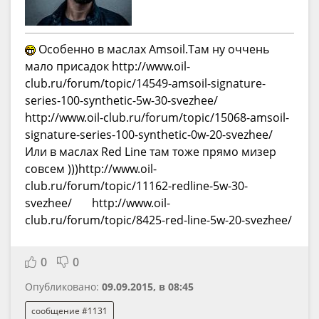
Особенно в маслах Amsoil.Там ну оччень
мало присадок http://www.oil-
club.ru/forum/topic/14549-amsoil-signature-
series-100-synthetic-5w-30-svezhee/
http://www.oil-club.ru/forum/topic/15068-amsoil-
signature-series-100-synthetic-0w-20-svezhee/
Или в маслах Red Line там тоже прямо мизер
совсем )))http://www.oil-
club.ru/forum/topic/11162-redline-5w-30-
svezhee/ http://www.oil-
club.ru/forum/topic/8425-red-line-5w-20-svezhee/
0
0
Опубликовано:
09.09.2015, в 08:45
сообщение #1131