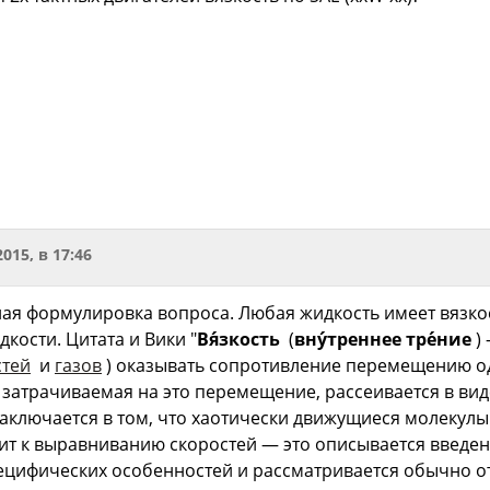
2015, в 17:46
ная формулировка вопроса. Любая жидкость имеет вязкос
кости. Цитата и Вики "
Вя́зкость
(
вну́треннее тре́ние
) 
стей
и
газов
) оказывать сопротивление перемещению од
 затрачиваемая на это перемещение, рассеивается в ви
заключается в том, что хаотически движущиеся молекулы
ит к выравниванию скоростей — это описывается введен
ецифических особенностей и рассматривается обычно 