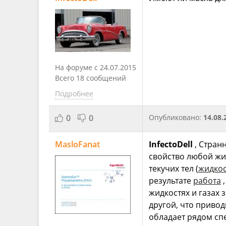
На форуме с 24.07.2015
Всего 18 сообщений
Подробнее
0
0
Опубликовано:
14.08.
MasloFanat
InfectoDell
, Стран
свойство любой жид
текучих тел (
жидко
результате
работа
,
жидкостях и газах 
другой, что привод
обладает рядом сп