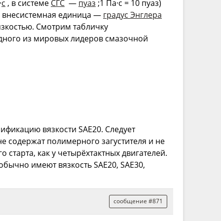
·
с
, в системе
СГС
—
пуаз
;1 Па·с = 10 пуаз)
, внесистемная единица —
градус Энглера
вязкостью. Смотрим табличку
одного из мировых лидеров смазочной
сификацию вязкости SAE20. Следует
е содержат полимерного загустителя и не
старта, как у четырёхтактных двигателей.
обычно имеют вязкость SAE20, SAE30,
сообщение #871