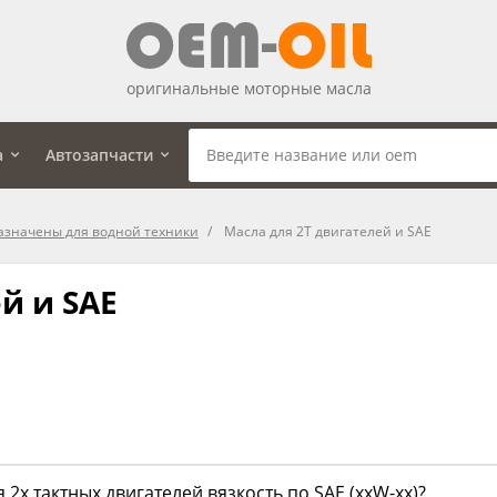
оригинальные моторные масла
а
Автозапчасти
назначены для водной техники
Масла для 2Т двигателей и SAE
й и SAE
 2х тактных двигателей вязкость по SAE (ххW-xx)?