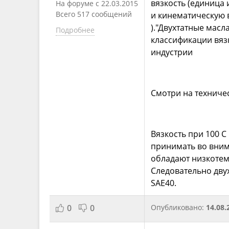
вязкость (единица
На форуме с 22.03.2015
Всего 517 сообщений
и кинематическую в
)."Двухтатные масл
Подробнее
классификации вяз
индустрии
Смотри на техниче
Вязкость при 100 С
принимать во вним
обладают низкотем
Следовательно дву
SAE40.
0
0
Опубликовано:
14.08.