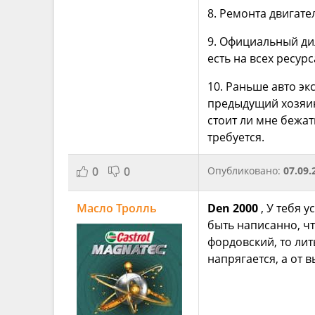
8. Ремонта двигате
9. Официальный ди
есть на всех ресурс
10. Раньше авто э
предыдущий хозяин 
стоит ли мне бежат
требуется.
0
0
Опубликовано:
07.09.
Масло Тролль
Den 2000
, У тебя 
быть написанно, чт
фордовский, то ли
напрягается, а от 