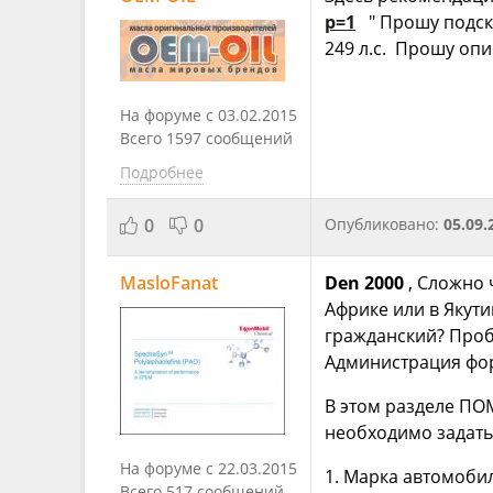
p=1
" Прошу подска
249 л.с. Прошу опи
На форуме с 03.02.2015
Всего 1597 сообщений
Подробнее
0
0
Опубликовано:
05.09.
MasloFanat
Den 2000
, Сложно 
Африке или в Якут
гражданский? Пробе
Администрация фор
В этом разделе ПО
необходимо задат
На форуме с 22.03.2015
1. Марка автомобил
Всего 517 сообщений