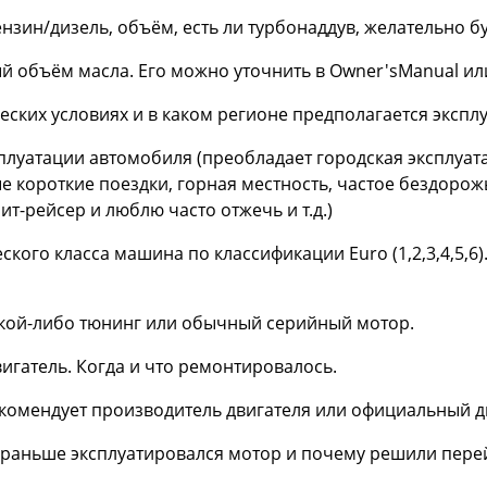
бензин/дизель, объём, есть ли турбонаддув, желательно 
ый объём масла. Его можно уточнить в Оwner'sManual ил
ческих условиях и в каком регионе предполагается экспл
плуатации автомобиля (преобладает городская эксплуата
 короткие поездки, горная местность, частое бездорожь
ит-рейсер и люблю часто отжечь и т.д.)
еского класса машина по классификации Euro (1,2,3,4,5,6
какой-либо тюнинг или обычный серийный мотор.
вигатель. Когда и что ремонтировалось.
рекомендует производитель двигателя или официальный д
е раньше эксплуатировался мотор и почему решили перей