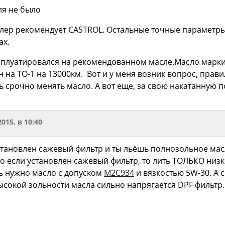
ля не было
лер рекомендует CASTROL. Остальные точные параметры н
ах.
ксплуатировался на рекомендованном масле.Масло марки
на ТО-1 на 13000км. Вот и у меня возник вопрос, прав
ь срочно менять масло. А вот еще, за свою накатанную п
2015, в 10:40
установлен сажевый фильтр и ты льёшь полнозольное масло
о если установлен сажевый фильтр, то лить ТОЛЬКО низк
ть нужно масло с допуском
M2C934
и вязкостью 5W-30. А 
высокой зольности масла сильно напрягается DPF фильтр.