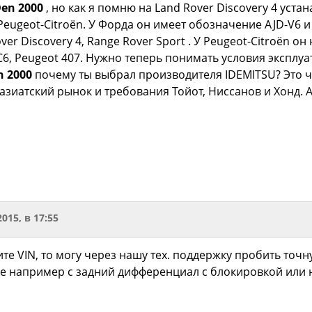
en 2000
, но как я помню на Land Rover Discovery 4 уста
eugeot-Citroën. У Форда он имеет обозначение AJD-V6 и у
er Discovery 4, Range Rover Sport . У Peugeot-Citroën о
n C6, Peugeot 407. Нужно теперь понимать условия эксплу
n 2000
почему ты выбрал производителя IDEMITSU? Это ч
азиатский рынок и требования Тойот, Ниссанов и Хонд. А
2015, в 17:55
ите VIN, то могу через нашу тех. поддержку пробить точ
 же например с задний дифференциал с блокировкой или н