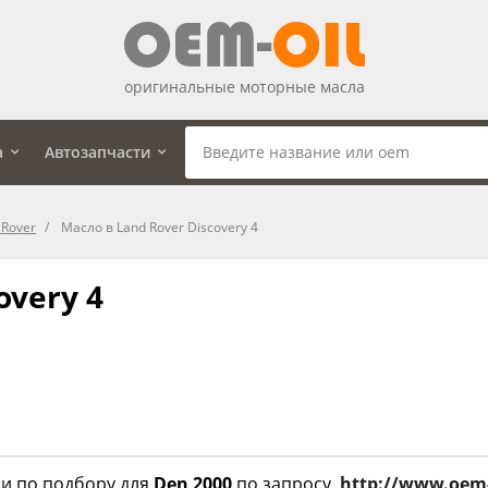
оригинальные моторные масла
а
Автозапчасти
 Rover
Масло в Land Rover Discovery 4
overy 4
и по подбору для
Den 2000
по запросу
http://www.oem-o