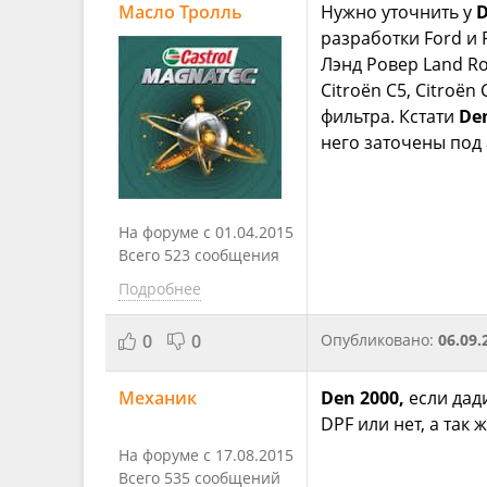
Масло Тролль
Нужно уточнить у
D
разработки Ford и P
Лэнд Ровер Land Rov
Citroën C5, Citroë
фильтра. Кстати
De
него заточены под 
На форуме с 01.04.2015
Всего 523 сообщения
Подробнее
0
0
Опубликовано:
06.09.
Механик
Den 2000,
если дад
DPF или нет, а так
На форуме с 17.08.2015
Всего 535 сообщений