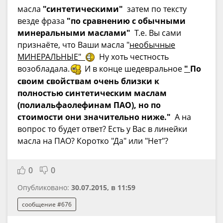
масла
"синтетическими"
затем по тексту
везде фраза
"по сравнению с обычными
минеральными маслами"
Т.е. Вы сами
признаёте, что Ваши масла "
необычные
МИНЕРАЛЬНЫЕ"
Ну хоть честность
возобладала.
И в конце шедевральное
"
По
своим свойствам очень близки к
полностью синтетическим маслам
(полиальфаолефинам ПАО), но по
стоимости они значительно ниже."
А на
вопрос то будет ответ? Есть у Вас в линейки
масла на ПАО? Коротко "Да" или "Нет"?
0
0
Опубликовано:
30.07.2015, в 11:59
сообщение #676