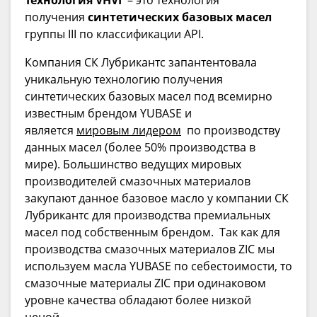
Технология VHVI
– это технология
получения
синтетических базовых масел
группы III по классификации API.
Компания СК Лубрикантс запантентовала
уникальную технологию получения
синтетических базовых масел под всемирно
известным брендом YUBASE и
является
мировым лидером
по производcтву
данных масел (более 50% производства в
мире). Большинство ведущих мировых
производителей смазочных материалов
закупают данное базовое масло у компании СК
Лубрикантс для производства премиальных
масел под собственным брендом. Так как для
производства смазочных материалов ZIC мы
используем масла YUBASE по себестоимости, то
смазочные материалы ZIC при одинаковом
уровне качества обладают более низкой