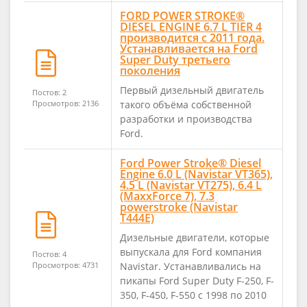
FORD POWER STROKE®
DIESEL ENGINE 6.7 L TIER 4
производится с 2011 года.
Устанавливается на Ford
Super Duty третьего
поколения
Первый дизельный двигатель
Постов: 2
Просмотров: 2136
такого объёма собственной
разработки и производства
Ford.
Ford Power Stroke® Diesel
Engine 6.0 L (Navistar VT365),
4.5 L (Navistar VT275), 6.4 L
(MaxxForce 7), 7.3
powerstroke (Navistar
T444E)
Дизельные двигатели, которые
выпускала для Ford компания
Постов: 4
Просмотров: 4731
Navistar. Устанавливались на
пикапы Ford Super Duty F-250, F-
350, F-450, F-550 c 1998 по 2010