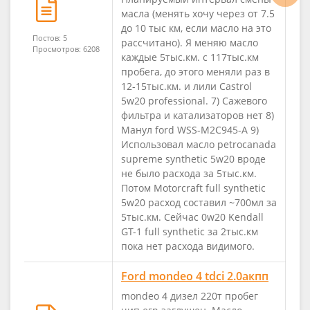
масла (менять хочу через от 7.5
до 10 тыс км, если масло на это
Постов: 5
рассчитано). Я меняю масло
Просмотров: 6208
каждые 5тыс.км. с 117тыс.км
пробега, до этого меняли раз в
12-15тыс.км. и лили Castrol
5w20 professional. 7) Сажевого
фильтра и катализаторов нет 8)
Манул ford WSS-M2C945-A 9)
Использовал масло petrocanada
supreme synthetic 5w20 вроде
не было расхода за 5тыс.км.
Потом Motorcraft full synthetic
5w20 расход составил ~700мл за
5тыс.км. Сейчас 0w20 Kendall
GT-1 full synthetic за 2тыс.км
пока нет расхода видимого.
Ford mondeo 4 tdci 2.0акпп
mondeo 4 дизел 220т пробег