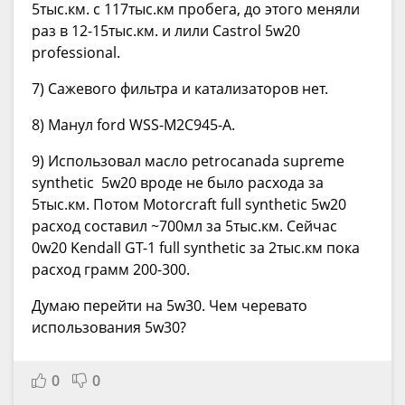
5тыс.км. с 117тыс.км пробега, до этого меняли
раз в 12-15тыс.км. и лили Castrol 5w20
professional.
7) Сажевого фильтра и катализаторов нет.
8) Манул ford WSS-M2C945-A.
9) Использовал масло petrocanada supreme
synthetic 5w20 вроде не было расхода за
5тыс.км. Потом Motorcraft full synthetic 5w20
расход составил ~700мл за 5тыс.км. Сейчас
0w20 Kendall GT-1 full synthetic за 2тыс.км пока
расход грамм 200-300.
Думаю перейти на 5w30. Чем черевато
использования 5w30?
0
0