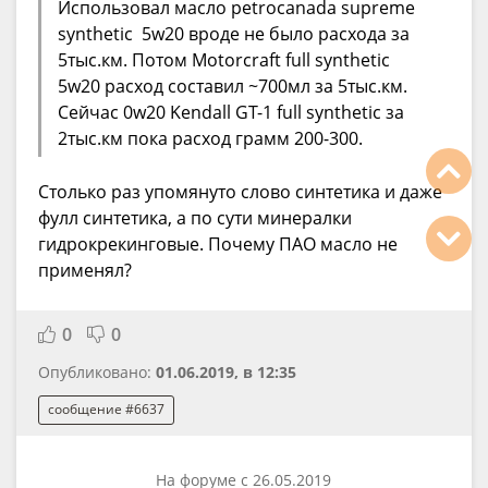
Использовал масло petrocanada supreme
synthetic 5w20 вроде не было расхода за
5тыс.км. Потом Motorcraft full synthetic
5w20 расход составил ~700мл за 5тыс.км.
Сейчас 0w20 Kendall GT-1 full synthetic за
2тыс.км пока расход грамм 200-300.
Столько раз упомянуто слово синтетика и даже
фулл синтетика, а по сути минералки
гидрокрекинговые. Почему ПАО масло не
применял?
0
0
Опубликовано:
01.06.2019, в 12:35
сообщение #6637
На форуме с 26.05.2019