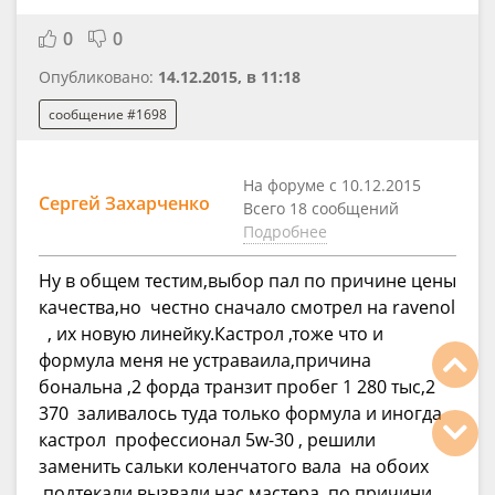
0
0
Опубликовано:
14.12.2015, в 11:18
сообщение #1698
На форуме с 10.12.2015
Сергей Захарченко
Всего 18 сообщений
Подробнее
Ну в общем тестим,выбор пал по причине цены
качества,но честно сначало смотрел на ravenol
, их новую линейку.Кастрол ,тоже что и
формула меня не устраваила,причина
бональна ,2 форда транзит пробег 1 280 тыс,2
370 заливалось туда только формула и иногда
кастрол профессионал 5w-30 , решили
заменить сальки коленчатого вала на обоих
,подтекали,вызвали нас мастера ,по причини