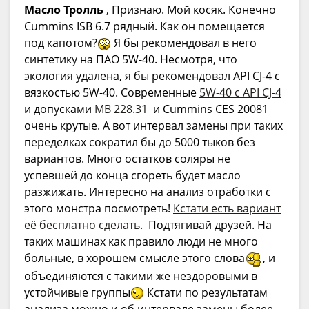
Масло Тролль
, Признаю. Мой косяк. Конечно
Cummins ISB 6.7 рядный. Как он помещается
под капотом?
Я бы рекомендовал в него
синтетику на ПАО 5W-40. Несмотря, что
экология удалена, я бы рекомендовал API CJ-4 с
вязкостью 5W-40. Современные
5W-40 c API CJ-4
и допусками
MB 228.31
и Cummins CES 20081
очень крутые. А вот интервал замены при таких
переделках сократил бы до 5000 тыков без
вариантов. Много остатков соляры не
успевшей до конца сгореть будет масло
разжижать. Интересно на анализ отработки с
этого монстра посмотреть!
Кстати есть вариант
её бесплатно сделать.
Подтягивай друзей. На
таких машинах как правило люди не много
больные, в хорошем смысле этого слова
, и
объединяются с такими же нездоровыми в
устойчивые группы
Кстати по результатам
анализа можно и об интервале замены более