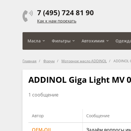
7 (495) 724 81 90
Как к нам проехать
Масла
Фильтры
Автохимия
Одежд
Главная
Форум
Моторное масло ADDINOL
ADDINOL G
ADDINOL Giga Light MV 0
1 сообщение
Автор
Сообщение
OEM-OIL
Задаём вопросы им