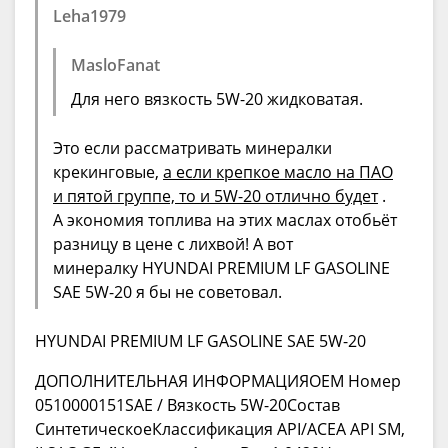
Leha1979
MasloFanat
Для него вязкость 5W-20 жидковатая.
Это если рассматривать минералки
крекинговые,
а если крепкое масло на ПАО
и пятой группе, то и 5W-20 отлично будет
.
А экономия топлива на этих маслах отобьёт
разницу в цене с лихвой! А вот
минералку HYUNDAI PREMIUM LF GASOLINE
SAE 5W-20 я бы не советовал.
HYUNDAI PREMIUM LF GASOLINE SAE 5W-20
ДОПОЛНИТЕЛЬНАЯ ИНФОРМАЦИЯOEM Номер
0510000151SAE / Вязкость 5W-20Состав
СинтетическоеКлассификация API/ACEA API SM,