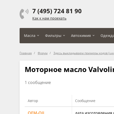
7 (495) 724 81 90
Как к нам проехать
Масла
Фильтры
Автохимия
Одежд
Главная
Форум
Здесь выкладываем примеры кодов (ци
Моторное масло Valvoli
1 сообщение
Автор
Сообщение
OEM-OIL
дата изготовления 