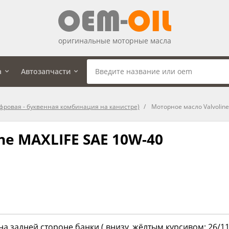
оригинальные моторные масла
а
Автозапчасти
фровая - буквенная комбинация на канистре)
Моторное масло Valvolin
ne MAXLIFE SAE 10W-40
на задней стороне банки ( внизу, жёлтым курсивом: 26/11