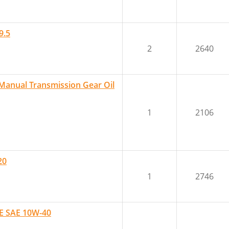
9.5
2
2640
nual Transmission Gear Oil
1
2106
20
1
2746
E SAE 10W-40