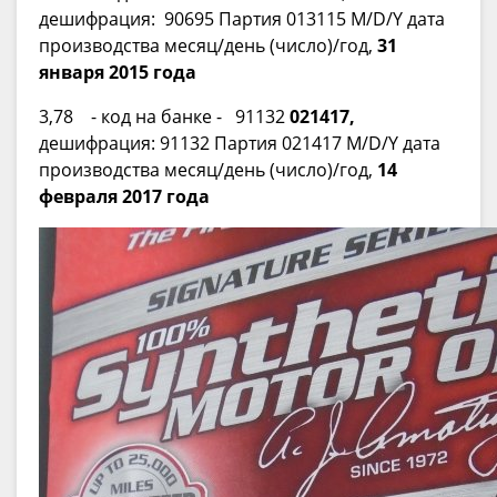
дешифрация: 90695 Партия 013115 M/D/Y дата
производства месяц/день (число)/год,
31
января 2015 года
3,78 - код на банке - 91132
021417,
дешифрация: 91132 Партия 021417 M/D/Y дата
производства месяц/день (число)/год,
14
февраля 2017 года