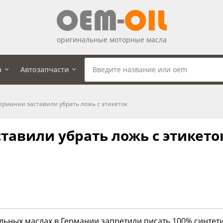
оригинальные моторные масла
а
Автозапчасти
ермании заставили убрать ложь с этикеток
тавили убрать ложь с этикето
льных маслах в Германии запретили писать 100% синтети