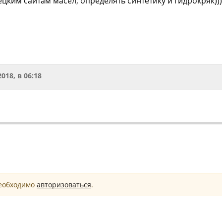
ким сайтам масел, определять синтетику и гидрокряк))) 
2018, в 06:18
необходимо
авторизоваться
.