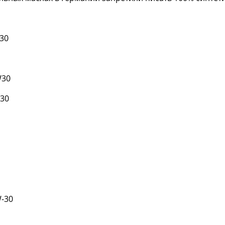
30
W30
30
W-30