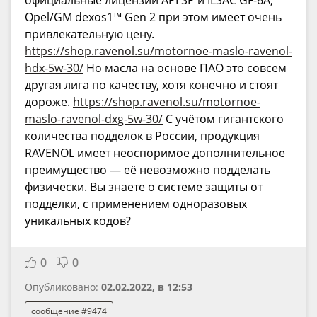
официальные лицензии API SP и ILSAC GF-6A,
Opel/GM dexos1™ Gen 2 при этом имеет очень
привлекательную цену.
https://shop.ravenol.su/motornoe-maslo-ravenol-
hdx-5w-30/
Но масла на основе ПАО это совсем
другая лига по качеству, хотя конечно и стоят
дороже.
https://shop.ravenol.su/motornoe-
maslo-ravenol-dxg-5w-30/
С учётом гигантского
количества подделок в России, продукция
RAVENOL имеет неоспоримое дополнительное
преимущество — её невозможно подделать
физически. Вы знаете о системе защиты от
подделки, с применением одноразовых
уникальных кодов?
0
0
Опубликовано:
02.02.2022, в 12:53
сообщение #9474