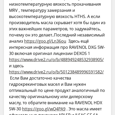
низкотемпературную вязкость прокачивания
MRV , температуру замерзания и
высокотемпературную вязкость HTHS. А если
производитель масла скрывает хотя бы один из
этих важнейших параметров, то задумайтесь,
почему он это делает..Последний независимый
анализ
https://goo.gl/Ln36ou
Здесь ещё
интересная информация про RAVENOL DXG 5W-
30 включая оригинал лицензии DEXOS 1
https://www.drive2.ru/o/b/488949248532938905/
и здесь
https://www.drive2.ru/o/b/501238489996591582/
Если Вам достаточно качества
гидрокрекинговых масел и Вам нужен
оптимальный по цене продукт аналогичный по
качеству оригинальному или дилерскому
маслу, то обратите внимание на RAVENOL HDX
5W-30
https://goo.gl/wQ4PA9
. Это масла имеет