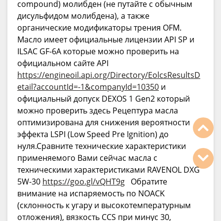
compound) молибден (не путайте с обычным
дисульфидом молибдена), а также
органические модификаторы трения OFM.
Масло имеет официальные лицензии API SP и
ILSAC GF-6A которые можно проверить на
официальном сайте API
https://engineoil.api.org/Directory/EolcsResultsD
etail?accountId=-1&companyId=10350
и
официальный допуск DEXOS 1 Gen2 который
можно проверить здесь Рецептура масла
оптимизирована для снижения вероятности
эффекта LSPI (Low Speed Pre Ignition) до
нуля.Сравните технические характеристики
применяемого Вами сейчас масла с
техническими характеристиками RAVENOL DXG
5W-30
https://goo.gl/vQHT9g
Обратите
внимание на испаряемость по NOACK
(склонность к угару и высокотемпературным
отложения), вязкость CCS при минус 30,