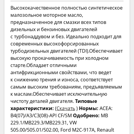
Высококачественное полностью синтетическое
малозольное моторное масло,
предназначенное для смазки всех типов
дизельных и бензиновых двигателей
с турбонаддувом и без. Идеально подходит для
современных высокофорсированных
турбодизельных двигателей (TDI).Обеспечивает
высокую прокачиваемость при холодном
старте.Обладает отличными
антифрикционными свойствами, что ведет
к снижению трения и износа, соответствует
самым высоким требованиям, предъявляемым
к маслам.Обеспечивает исключительную
чистоту деталей двигателя.
Типовые
характеристики:
(
Скачать
)
Нормы:
ACEA:
B4(07)/A3/C3(08)-API CF/SM
Одобрено:
MB
229.1/MB229.3/MB229.31, VW
505.00/505.01/502.00, Ford M2C-917A, Renault