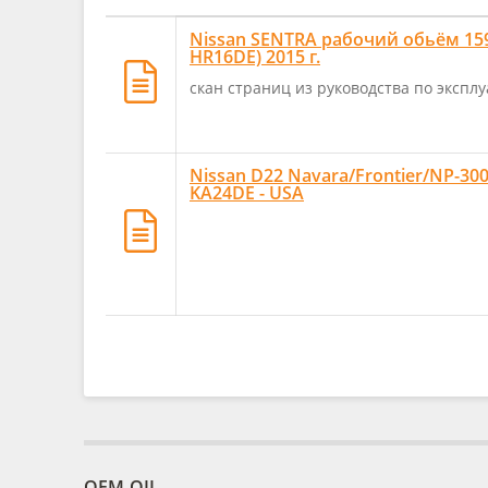
Nissan SENTRA рабочий обьём 1598
HR16DE) 2015 г.
скан страниц из руководства по экспл
Nissan D22 Navara/Frontier/NP-30
KA24DE - USA
OEM-OIL