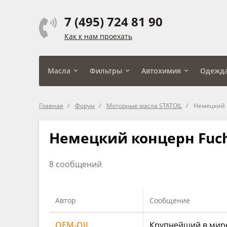
7 (495) 724 81 90
Как к нам проехать
Масла
Фильтры
Автохимия
Одежд
Главная
Форум
Моторные масла STATOIL
Немецкий к
Немецкий концерн Fuch
8 сообщений
Автор
Сообщение
OEM-OIL
Крупнейший в мире