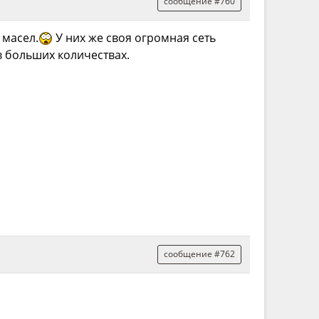
сообщение #760
 масел.
У них же своя огромная сеть
в больших количествах.
сообщение #762