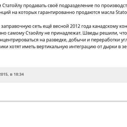
 Статойлу продавать своё подразделение по производст
нций на которых гарантированно продаются масла Statoi
ю заправочную сеть ещё весной 2012 года канадскому конц
давно самому Стаойлу не принадлежат. Шведы решили, чт
центрироваться на разведке, добычи и переработки угл
ики хотят иметь вертикальную интеграцию от дырки в зе
2015, в 18:34