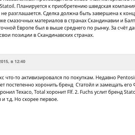
tatoil. Планируется к приобретению шведская компания St
и не разглашается. Сделка должна быть завершена к конц
ке смазочных материалов в странах Скандинавии и Балт
точной Европе был в выше среднего по рынку. За счёт д
свои позиции в Скандинавских странах.
2015, в 12:40
укс что-то активизировался по покупкам. Недавно Pentosi
удет постепенно хоронить бренд Статойл и замещать его Ф
онил Texaco, Total хоронит Flf. 2. Fuchs услит бренд Sta
и т.д. Но скорее первое.