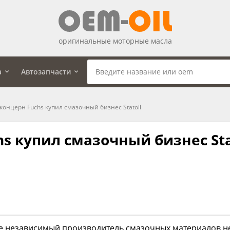
оригинальные моторные масла
а
Автозапчасти
онцерн Fuchs купил смазочный бизнес Statoil
s купил смазочный бизнес Sta
 независимый производитель смазочных материалов н