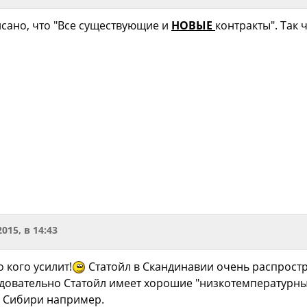
исано, что "Все существующие и
НОВЫЕ
контракты". Так 
2015, в 14:43
о кого усилит!
Статойл в Скандинавии очень распростра
едовательно Статойл имеет хорошие "низкотемпературны
я Сибири например.