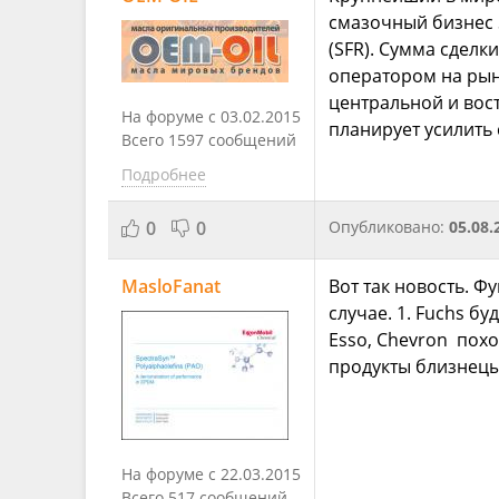
смазочный бизнес S
(SFR). Сумма сделк
оператором на рын
центральной и вос
На форуме с 03.02.2015
планирует усилить 
Всего 1597 сообщений
Подробнее
0
0
Опубликовано:
05.08.
MasloFanat
Вот так новость. Ф
случае. 1. Fuchs б
Esso, Chevron похор
продукты близнецы 
На форуме с 22.03.2015
Всего 517 сообщений