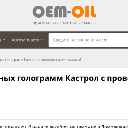
оригинальные моторные масла
а
Автозапчасти
ых голограмм Кастрол с проверочными кодами!
ных голограмм Кастрол с про
 поражают. В начале декабря, на таможне в Домодедо