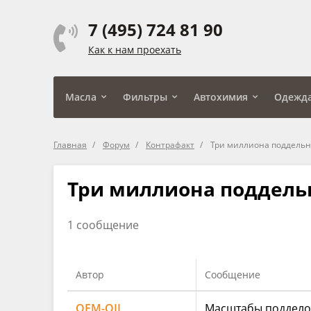
7 (495) 724 81 90
Как к нам проехать
Масла
Фильтры
Автохимия
Одежд
Главная
Форум
Контрафакт
Три миллиона поддельн
Три миллиона поддель
1 сообщение
Автор
Сообщение
OEM-OIL
Масштабы подделок