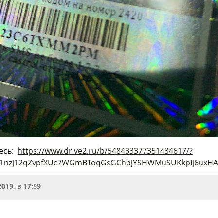
есь:
https://www.drive2.ru/b/548433377351434617/?
8d1nzj12qZvpfXUc7WGmBToqGsGChbjYSHWMuSUKkpIj6uxH
2019, в 17:59