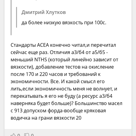
Дмитрий Хлутков
да более низкую вязкость при 100с.
Стандарты АСЕА конечно читал,и перечитал
сейчас еще раз. Отличия а3/б4 от а5/б5 -
меньший NTHS (который линейно зависит от
вязкости), добавление тестов на окисление
после 170 и 220 часов и требований к
экономичности. Все. И какой смысл его
лить,если экономичность меня не волнует, и
перекатывать я его не буду (а ресурс а3/б4
наверняка будет больше)? Большинство масел
с 913 допуском форда-вообще кряковая
водичка на грани вязкости 20
0
0