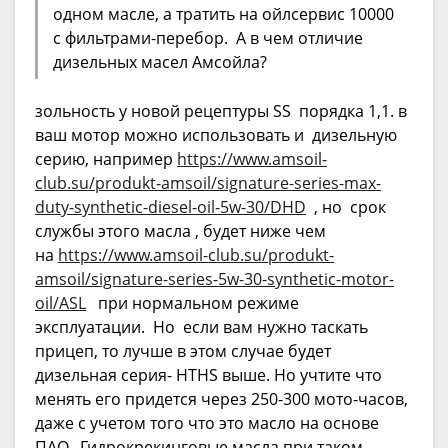
одном масле, а тратить на ойлсервис 10000
с фильтрами-перебор. А в чем отличие
дизельных масел Амсойла?
зольность у новой рецептуры SS порядка 1,1. в
ваш мотор можно использовать и дизельную
серию, например
https://www.amsoil-
club.su/produkt-amsoil/signature-series-max-
duty-synthetic-diesel-oil-5w-30/DHD
, но срок
службы этого масла , будет ниже чем
на
https://www.amsoil-club.su/produkt-
amsoil/signature-series-5w-30-synthetic-motor-
oil/ASL
при нормальном режиме
эксплуатации. Но если вам нужно таскать
прицеп, то лучше в этом случае будет
дизельная серия- HTHS выше. Но учтите что
менять его придется через 250-300 мото-часов,
даже с учетом того что это масло на основе
ПАО. Гидрокрекинговые масла при таком