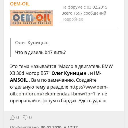
OEM-OIL
На форуме с 03.02.2015
Всего 1597 сообщений
Подробнее
Олег Куницын
Что в дизель b47 лить?
Это тема называется "Масло в двигатель BMW
X3 30d мотор B57"
Олег Куницын
, и
IM-
AMSOIL
, Вам по замечанию. Создайте
отдельную тему в разделе
https://www.oem-
oil.com/forum/rekomendazii-bmw/?p=1
и не
превращайте форум в бардак. Здесь удалю.
0
0
Опубликовано:
30.01.2020, в 17:17