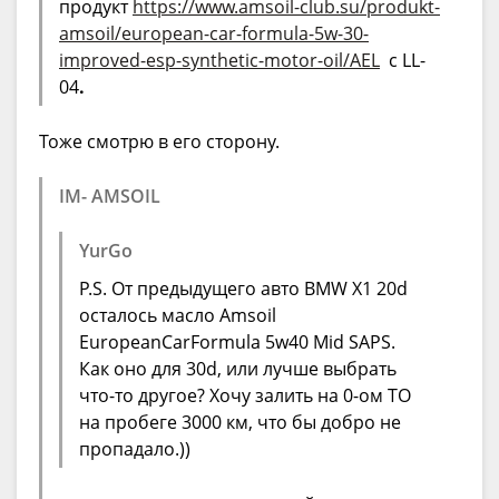
продукт
https://www.amsoil-club.su/produkt-
amsoil/european-car-formula-5w-30-
improved-esp-synthetic-motor-oil/AEL
с LL-
04
.
Тоже смотрю в его сторону.
IM- AMSOIL
YurGo
P.S. От предыдущего авто BMW X1 20d
осталось масло Amsoil
EuropeanCarFormula 5w40 Mid SAPS.
Как оно для 30d, или лучше выбрать
что-то другое? Хочу залить на 0-ом ТО
на пробеге 3000 км, что бы добро не
пропадало.))