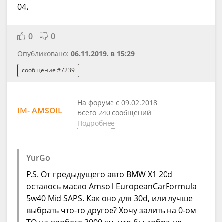
04
.
0
0
Опубликовано:
06.11.2019, в 15:29
сообщение #7239
На форуме с 09.02.2018
IM- AMSOIL
Всего 240 сообщений
Подробнее
YurGo
P.S. От предыдущего авто BMW X1 20d
осталось масло Amsoil EuropeanCarFormula
5w40 Mid SAPS. Как оно для 30d, или лучше
выбрать что-то другое? Хочу залить на 0-ом
ТО на пробеге 3000 км, что бы добро не