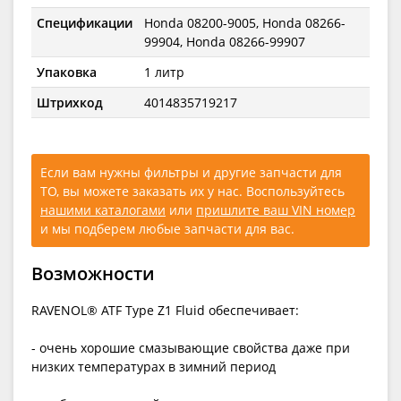
Спецификации
Honda 08200-9005, Honda 08266-
99904, Honda 08266-99907
Упаковка
1 литр
Штрихкод
4014835719217
Если вам нужны фильтры и другие запчасти для
ТО, вы можете заказать их у нас. Воспользуйтесь
нашими каталогами
или
пришлите ваш VIN номер
и мы подберем любые запчасти для вас.
Возможности
RAVENOL® ATF Type Z1 Fluid обеспечивает:
- очень хорошие смазывающие свойства даже при
низких температурах в зимний период