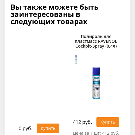
Вы также можете быть
заинтересованы в
следующих товарах
Полироль для
Д
пластмасс RAVENOL
Cockpit-Spray (0,4л)
des
412 руб.
32
Купить
0 руб.
Купить
Цена за 1 шт:
412 руб.
Цен