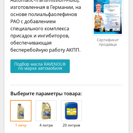
изготовленная в Германии, на
основе полиальфаолефинов
PAO с добавлением
специального комплекса
присадок и ингибиторов,
Сертификат
обеспечивающая
продавца
бесперебойную работу АКПП.
Подбор масла RAVENOL®
по марке автомобиля
Выберите параметры товара:
1 литр
4 литра
20 литров