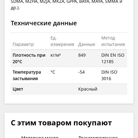
SDMA, MZHA, MZJA, MKZA, GPPA, BAYA, MAYA, SMMA и
др.).
Технические данные
Ед.
Метод
Параметр
измерения
Данные
испытания
Плотность при
кг/м³
849
DIN EN ISO
20°C
12185
Температура
°C
-54
DIN ISO
застывания
3016
Цвет
Красный
С этим товаром покупают
Моторное масло
Трансмиссионное