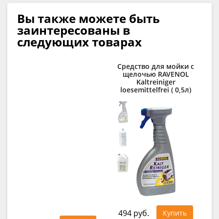
Вы также можете быть
заинтересованы в
следующих товарах
Средство для мойки с
При
щелочью RAVENOL
Kaltreiniger
RA
loesemittelfrei ( 0,5л)
E
494 руб.
1 5
Купить