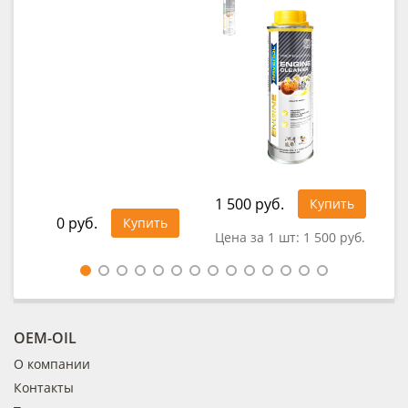
1 500 руб.
92
Купить
0 руб.
Купить
Цена за 1 шт:
1 500 руб.
Це
OEM-OIL
О компании
Контакты