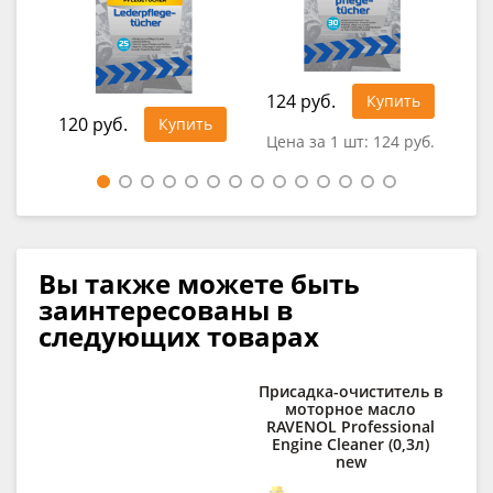
124 руб.
92
Купить
120 руб.
Купить
Цена за 1 шт:
124 руб.
Це
Вы также можете быть
заинтересованы в
следующих товарах
Присадка-очиститель в
моторное масло
о
RAVENOL Professional
RA
Engine Cleaner (0,3л)
new